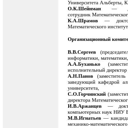
Университета Альберты, К
О.К.Шейнман
— до
сотрудник Математическог
К.А.Шрамов
— докто
Математического институт
Организационный комит
В.В.Сергеев
(председат
информатики, математики,
А.А.Буханько
(замес
исполнительный директор 
А.Н.Панов
(заместител
заведующий кафедрой алг
университета,
С.О.Горчинский
(замести
директора Математическог
И.В.Аржанцев
— докто
компьютерных наук НИУ
М.В.Игнатьев
— кандида
механико-математического