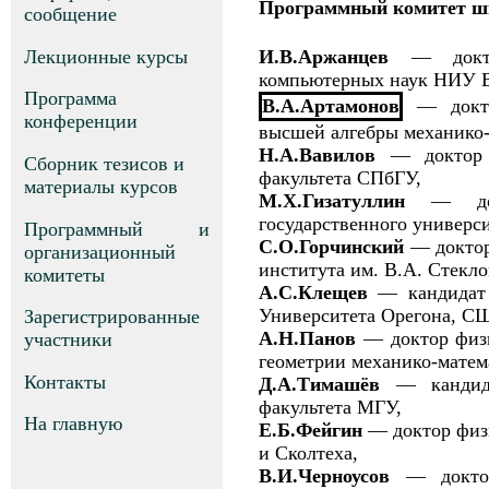
Программный комитет ш
сообщение
Лекционные курсы
И.В.Аржанцев
— докто
компьютерных наук НИУ
Программа
В.А.Артамонов
— докт
конференции
высшей алгебры механико-
Н.А.Вавилов
— доктор 
Сборник тезисов и
факультета СПбГУ,
материалы курсов
М.Х.Гизатуллин
— док
государственного универси
Программный и
С.О.Горчинский
— доктор
организационный
института им. В.А. Стекло
комитеты
А.С.Клещев
— кандидат 
Университета Орегона, С
Зарегистрированные
А.Н.Панов
— доктор физи
участники
геометрии механико-матем
Контакты
Д.А.Тимашёв
— кандида
факультета МГУ,
На главную
Е.Б.Фейгин
— доктор физ
и Сколтеха,
В.И.Черноусов
— доктор