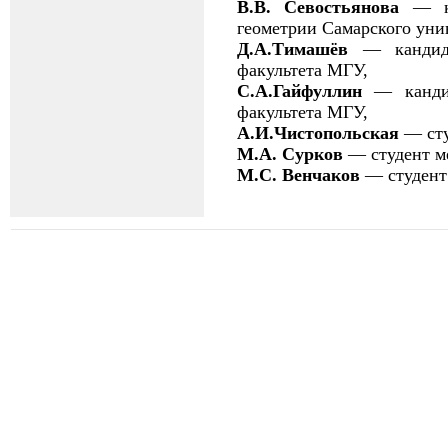
В.В. Севостьянова
— к
геометрии Самарского уни
Д.А.Тимашёв
— кандида
факультета МГУ,
С.А.Гайфуллин
— кандид
факультета МГУ,
А.И.Чистопольская
— ст
М.А. Сурков
— студент м
М.С. Венчаков
— студент